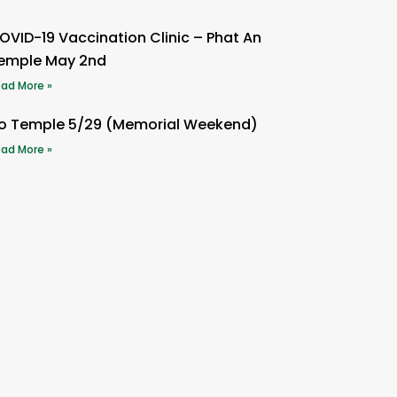
OVID-19 Vaccination Clinic – Phat An
emple May 2nd
ad More »
o Temple 5/29 (Memorial Weekend)
ad More »