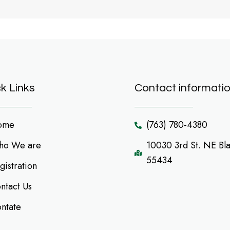
k Links
Contact informati
ome
(763) 780-4380
o We are
10030 3rd St. NE Bl
55434
gistration
ntact Us
ntate