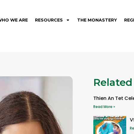
WHO WE ARE
RESOURCES
THE MONASTERY
REG
Related
Thien An Tet Cel
Read More »
V
Re