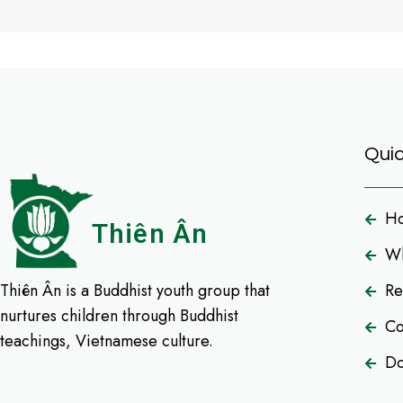
Quic
H
Thiên Ân
Wh
Thiên Ân is a Buddhist youth group that
Re
nurtures children through Buddhist
Co
teachings, Vietnamese culture.
Do