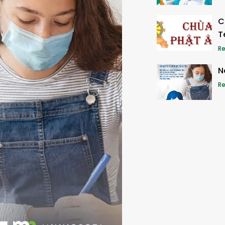
C
T
Re
N
Re